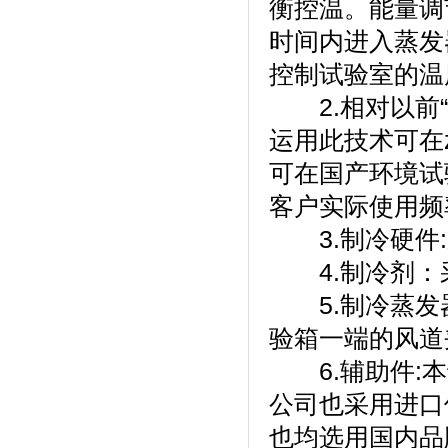
衡控温。能
时间内进入蒸发器
控制试验室的温度
2.相对以前“平
运用此技术可在z
可在国产环境试
客户实际使用频
3.制冷硬件:采
4.制冷剂
5.制冷蒸发器
验箱一端的风道夹层
6.辅助件:本试
公司也采用进口件
也均选用国内品牌的