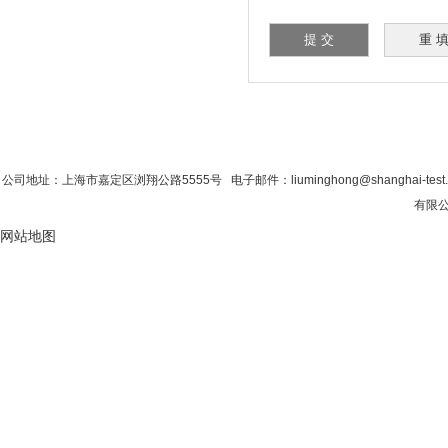
首 页
|
公司简介
|
新闻资讯
|
联系粉色视
公司地址：上海市嘉定区浏翔公路5555号 电子邮件：liuminghong@shanghai-tes
有限公司
网站地图