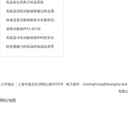
高温老化房风力恒温系统
高低温湿热试验箱维修过程会遇到哪些问题
快速温变试验箱散热与非散热试验样品是什么及如何区别
淋雨试验箱IPX1-8介绍
高低温冲击试验箱操作时的安全问题
粉色视频污的高温和低温的原理
首 页
|
公司简介
|
新闻资讯
|
联系粉色视
公司地址：上海市嘉定区浏翔公路5555号 电子邮件：liuminghong@shanghai-tes
有限公司
网站地图